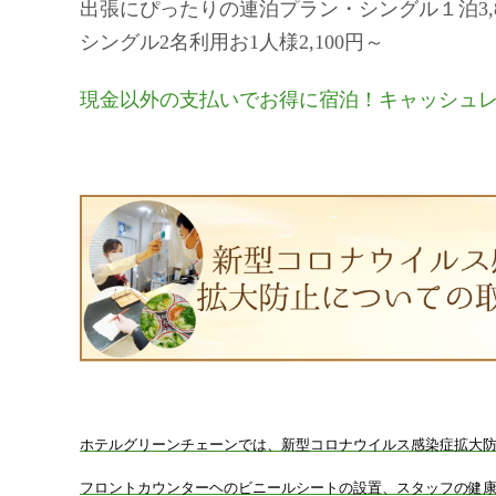
出張にぴったりの連泊プラン・シングル１泊
3
シングル
2
名利用お
1
人様
2,100
円～
現金以外の支払いでお得に宿泊！キャッシュ
ホテルグリーンチェーンでは、新型コロナウイルス感染症拡大
フロントカウンターヘのビニールシートの設置、スタッフの健