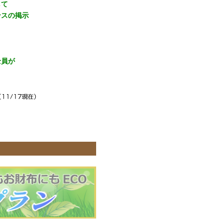
して
ンスの掲示
全員が