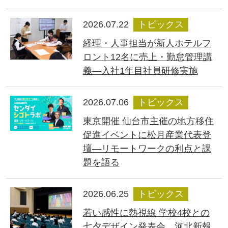
2026.07.22
トピックス
経理・人事担当が新人ホテルフ
ロント12名に売上・勤怠管理講
義―入社1年目社員研修実施
2026.07.06
トピックス
東京開催 仙台市主催の地方移住
促進イベントに松月産業代表登
壇―リモートワークの利点と課
題を語る
2026.06.25
トピックス
若い感性に熱視線 学校4校との
七夕デザイン発表会、河北新報