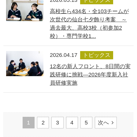
2026.05.13
トピックス
高校生ら434名・全103チームが
次世代の仙台七夕飾り考案 ～
過去最大、高校3校（初参加2
校）・専門学校1...
2026.04.17
トピックス
12名の新人フロント、8日間の実
践研修に挑戦―2026年度新入社
員研修実施
1
2
3
4
5
次へ