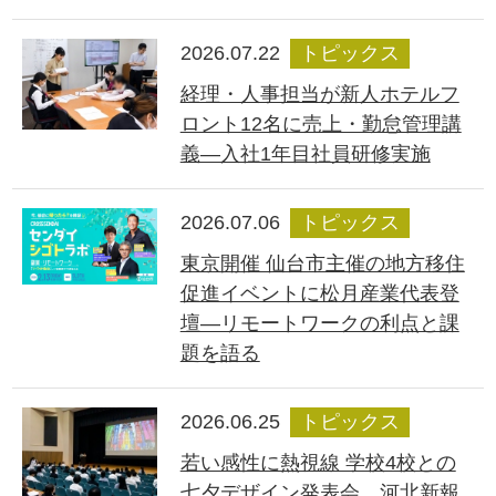
2026.07.22
トピックス
経理・人事担当が新人ホテルフ
ロント12名に売上・勤怠管理講
義―入社1年目社員研修実施
2026.07.06
トピックス
東京開催 仙台市主催の地方移住
促進イベントに松月産業代表登
壇―リモートワークの利点と課
題を語る
2026.06.25
トピックス
若い感性に熱視線 学校4校との
七夕デザイン発表会、河北新報