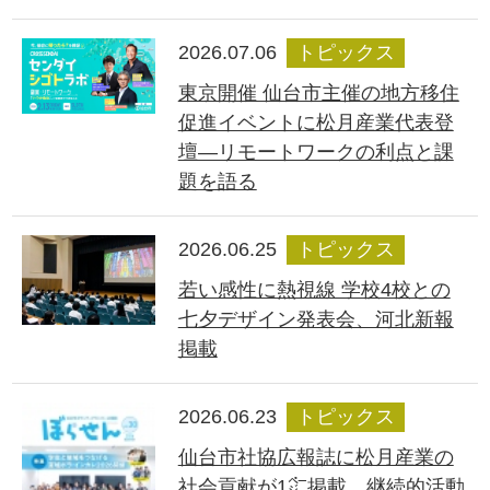
2026.07.06
トピックス
東京開催 仙台市主催の地方移住
促進イベントに松月産業代表登
壇―リモートワークの利点と課
題を語る
2026.06.25
トピックス
若い感性に熱視線 学校4校との
七夕デザイン発表会、河北新報
掲載
2026.06.23
トピックス
仙台市社協広報誌に松月産業の
社会貢献が1㌻掲載、継続的活動