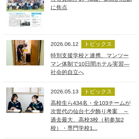
に焦点
2026.06.12
トピックス
特別支援学校と連携、マンツー
マン体制で10日間ホテル実習―
社会的自立へ
2026.05.13
トピックス
高校生ら434名・全103チームが
次世代の仙台七夕飾り考案 ～
過去最大、高校3校（初参加2
校）・専門学校1...