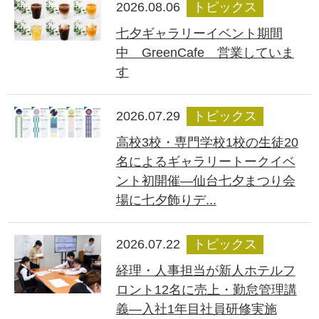
2026.08.06
トピックス
七夕ギャラリーイベント期間
中 GreenCafe 営業していま
す
2026.07.29
トピックス
高校3校・専門学校1校の生徒20
名によるギャラリートークイベ
ント初開催―仙台七夕まつり会
場に七夕飾りデ...
2026.07.22
トピックス
経理・人事担当が新人ホテルフ
ロント12名に売上・勤怠管理講
義―入社1年目社員研修実施