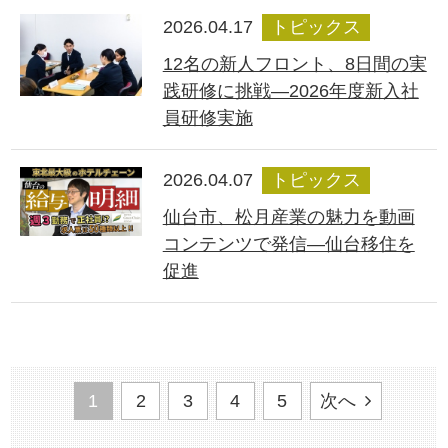
2026.04.17
トピックス
12名の新人フロント、8日間の実
践研修に挑戦―2026年度新入社
員研修実施
2026.04.07
トピックス
仙台市、松月産業の魅力を動画
コンテンツで発信―仙台移住を
促進
1
2
3
4
5
次へ