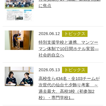
に焦点
2026.06.12
トピックス
特別支援学校と連携、マンツー
マン体制で10日間ホテル実習―
社会的自立へ
2026.05.13
トピックス
高校生ら434名・全103チームが
次世代の仙台七夕飾り考案 ～
過去最大、高校3校（初参加2
校）・専門学校1...