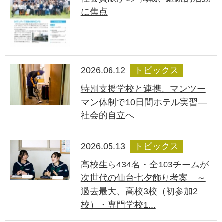
に焦点
2026.06.12
トピックス
特別支援学校と連携、マンツー
マン体制で10日間ホテル実習―
社会的自立へ
2026.05.13
トピックス
高校生ら434名・全103チームが
次世代の仙台七夕飾り考案 ～
過去最大、高校3校（初参加2
校）・専門学校1...