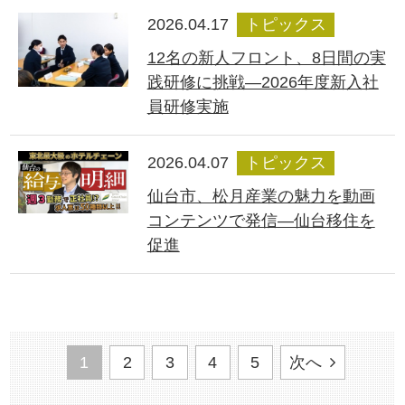
2026.04.17
トピックス
12名の新人フロント、8日間の実
践研修に挑戦―2026年度新入社
員研修実施
2026.04.07
トピックス
仙台市、松月産業の魅力を動画
コンテンツで発信―仙台移住を
促進
1
2
3
4
5
次へ