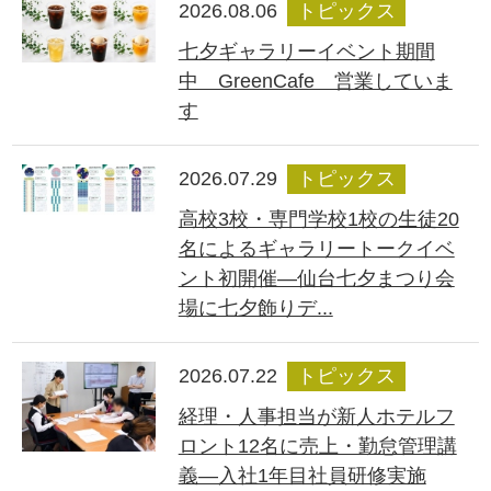
2026.08.06
トピックス
七夕ギャラリーイベント期間
中 GreenCafe 営業していま
す
2026.07.29
トピックス
高校3校・専門学校1校の生徒20
名によるギャラリートークイベ
ント初開催―仙台七夕まつり会
場に七夕飾りデ...
2026.07.22
トピックス
経理・人事担当が新人ホテルフ
ロント12名に売上・勤怠管理講
義―入社1年目社員研修実施