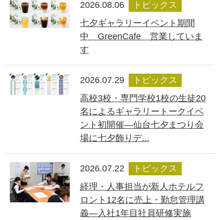
2026.08.06
トピックス
七夕ギャラリーイベント期間
中 GreenCafe 営業していま
す
2026.07.29
トピックス
高校3校・専門学校1校の生徒20
名によるギャラリートークイベ
ント初開催―仙台七夕まつり会
場に七夕飾りデ...
2026.07.22
トピックス
経理・人事担当が新人ホテルフ
ロント12名に売上・勤怠管理講
義―入社1年目社員研修実施