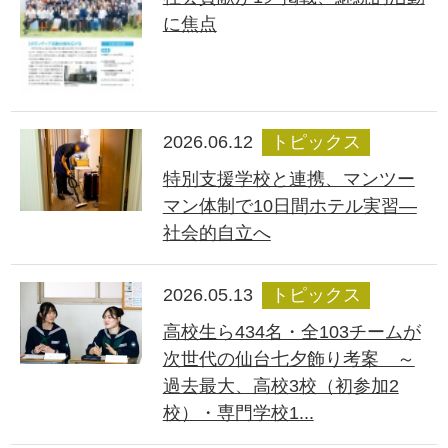
に焦点
2026.06.12
トピックス
特別支援学校と連携、マンツー
マン体制で10日間ホテル実習―
社会的自立へ
2026.05.13
トピックス
高校生ら434名・全103チームが
次世代の仙台七夕飾り考案 ～
過去最大、高校3校（初参加2
校）・専門学校1...