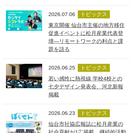
2026.07.06
トピックス
東京開催 仙台市主催の地方移住
促進イベントに松月産業代表登
壇―リモートワークの利点と課
題を語る
2026.06.25
トピックス
若い感性に熱視線 学校4校との
七夕デザイン発表会、河北新報
掲載
2026.06.23
トピックス
仙台市社協広報誌に松月産業の
社会貢献が1㌻掲載、継続的活動