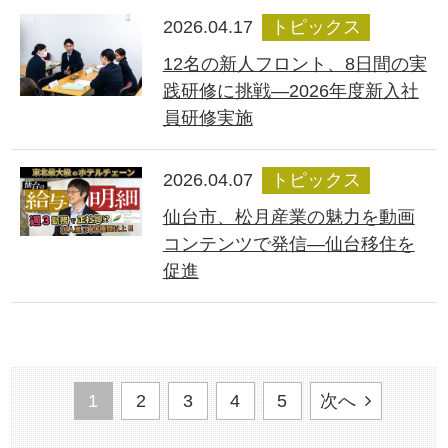
2026.04.17
トピックス
12名の新人フロント、8日間の実
践研修に挑戦―2026年度新入社
員研修実施
2026.04.07
トピックス
仙台市、松月産業の魅力を動画
コンテンツで発信―仙台移住を
促進
1
2
3
4
5
次へ