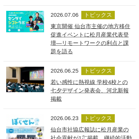
2026.07.06
トピックス
東京開催 仙台市主催の地方移住
促進イベントに松月産業代表登
壇―リモートワークの利点と課
題を語る
2026.06.25
トピックス
若い感性に熱視線 学校4校との
七夕デザイン発表会、河北新報
掲載
2026.06.23
トピックス
仙台市社協広報誌に松月産業の
社会貢献が1㌻掲載、継続的活動