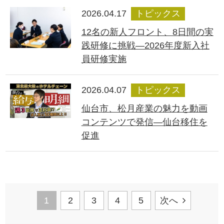
2026.04.17
トピックス
12名の新人フロント、8日間の実
践研修に挑戦―2026年度新入社
員研修実施
2026.04.07
トピックス
仙台市、松月産業の魅力を動画
コンテンツで発信―仙台移住を
促進
1
2
3
4
5
次へ