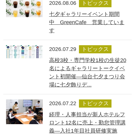
2026.08.06
トピックス
七夕ギャラリーイベント期間
中 GreenCafe 営業していま
す
2026.07.29
トピックス
高校3校・専門学校1校の生徒20
名によるギャラリートークイベ
ント初開催―仙台七夕まつり会
場に七夕飾りデ...
2026.07.22
トピックス
経理・人事担当が新人ホテルフ
ロント12名に売上・勤怠管理講
義―入社1年目社員研修実施