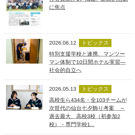
に焦点
2026.06.12
トピックス
特別支援学校と連携、マンツー
マン体制で10日間ホテル実習―
社会的自立へ
2026.05.13
トピックス
高校生ら434名・全103チームが
次世代の仙台七夕飾り考案 ～
過去最大、高校3校（初参加2
校）・専門学校1...