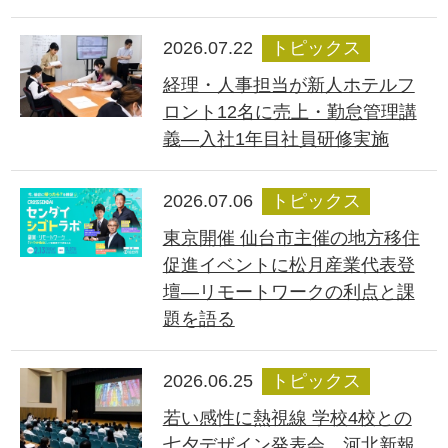
2026.07.22
トピックス
経理・人事担当が新人ホテルフ
ロント12名に売上・勤怠管理講
義―入社1年目社員研修実施
2026.07.06
トピックス
東京開催 仙台市主催の地方移住
促進イベントに松月産業代表登
壇―リモートワークの利点と課
題を語る
2026.06.25
トピックス
若い感性に熱視線 学校4校との
七夕デザイン発表会、河北新報