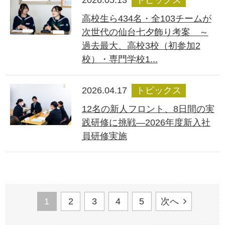
2026.05.13
トピックス
高校生ら434名・全103チームが
次世代の仙台七夕飾り考案 ～
過去最大、高校3校（初参加2
校）・専門学校1...
2026.04.17
トピックス
12名の新人フロント、8日間の実
践研修に挑戦―2026年度新入社
員研修実施
1
2
3
4
5
次へ