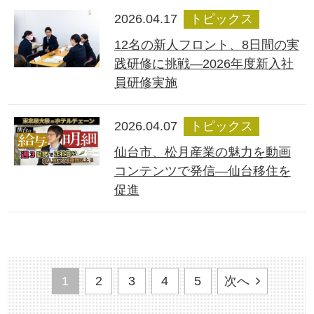
2026.04.17
トピックス
12名の新人フロント、8日間の実
践研修に挑戦―2026年度新入社
員研修実施
2026.04.07
トピックス
仙台市、松月産業の魅力を動画
コンテンツで発信―仙台移住を
促進
1
2
3
4
5
次へ