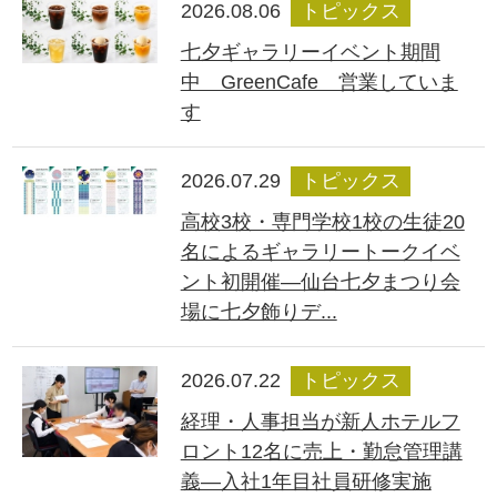
2026.08.06
トピックス
七夕ギャラリーイベント期間
中 GreenCafe 営業していま
す
2026.07.29
トピックス
高校3校・専門学校1校の生徒20
名によるギャラリートークイベ
ント初開催―仙台七夕まつり会
場に七夕飾りデ...
2026.07.22
トピックス
経理・人事担当が新人ホテルフ
ロント12名に売上・勤怠管理講
義―入社1年目社員研修実施