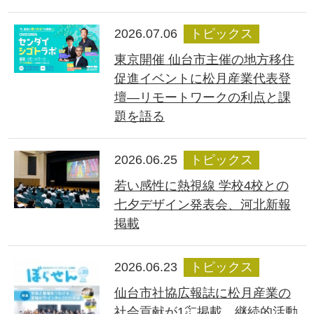
2026.07.06
トピックス
東京開催 仙台市主催の地方移住
促進イベントに松月産業代表登
壇―リモートワークの利点と課
題を語る
2026.06.25
トピックス
若い感性に熱視線 学校4校との
七夕デザイン発表会、河北新報
掲載
2026.06.23
トピックス
仙台市社協広報誌に松月産業の
社会貢献が1㌻掲載、継続的活動