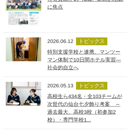
に焦点
2026.06.12
トピックス
特別支援学校と連携、マンツー
マン体制で10日間ホテル実習―
社会的自立へ
2026.05.13
トピックス
高校生ら434名・全103チームが
次世代の仙台七夕飾り考案 ～
過去最大、高校3校（初参加2
校）・専門学校1...