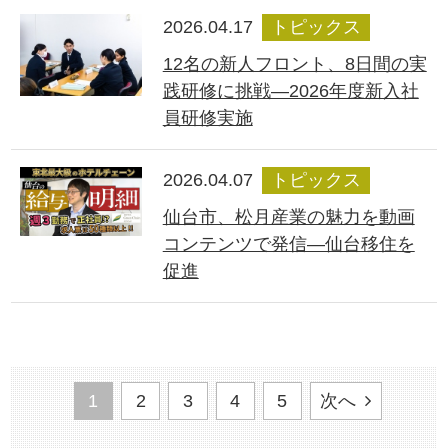
2026.04.17
トピックス
12名の新人フロント、8日間の実
践研修に挑戦―2026年度新入社
員研修実施
2026.04.07
トピックス
仙台市、松月産業の魅力を動画
コンテンツで発信―仙台移住を
促進
1
2
3
4
5
次へ