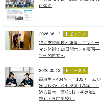
に焦点
2026.06.12
トピックス
特別支援学校と連携、マンツー
マン体制で10日間ホテル実習―
社会的自立へ
2026.05.13
トピックス
高校生ら434名・全103チームが
次世代の仙台七夕飾り考案 ～
過去最大、高校3校（初参加2
校）・専門学校1...