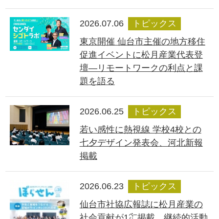
2026.07.06
トピックス
東京開催 仙台市主催の地方移住
促進イベントに松月産業代表登
壇―リモートワークの利点と課
題を語る
2026.06.25
トピックス
若い感性に熱視線 学校4校との
七夕デザイン発表会、河北新報
掲載
2026.06.23
トピックス
仙台市社協広報誌に松月産業の
社会貢献が1㌻掲載、継続的活動