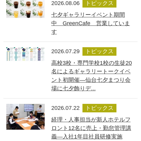
2026.08.06
トピックス
七夕ギャラリーイベント期間
中 GreenCafe 営業していま
す
2026.07.29
トピックス
高校3校・専門学校1校の生徒20
名によるギャラリートークイベ
ント初開催―仙台七夕まつり会
場に七夕飾りデ...
2026.07.22
トピックス
経理・人事担当が新人ホテルフ
ロント12名に売上・勤怠管理講
義―入社1年目社員研修実施