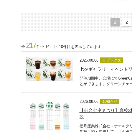
1
2
217
全
件中 1件目～10件目を表示しています。
2026.08.06
トピックス
七夕ギャラリーイベント期間
開催期間中、会場にてGreen
とができます。グリーンチェー
2026.08.06
お知らせ
【仙台七夕まつり】高校3
説
松月産業株式会社（ホテルグリ
学校１校と連携して、「七夕プ