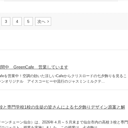
3
4
5
次へ
中 GreenCafe 営業しています
Cafeを営業中！空調の効いた涼しいCafeからクリスロードの七夕飾りを見るこ
ンオリジナル アイスコーヒーや流行のジャスミンミルクテ...
校と専門学校1校の生徒の皆さんによる七夕飾りデザイン原案と解
ーンチェーン仙台）は、2026年４月～５月末まで仙台市内の高校３校と専門
ロジェクト」授業を実施しました。この授業は、七夕飾り...