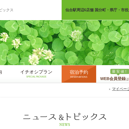
ピックス
仙台駅周辺6店舗 国分町・県庁・市役
内
イチオシプラン
最 安 値！
宿泊予約
SPECIAL PACKAGE
RESERVATIONS
WEB会員登録
は
マイペー