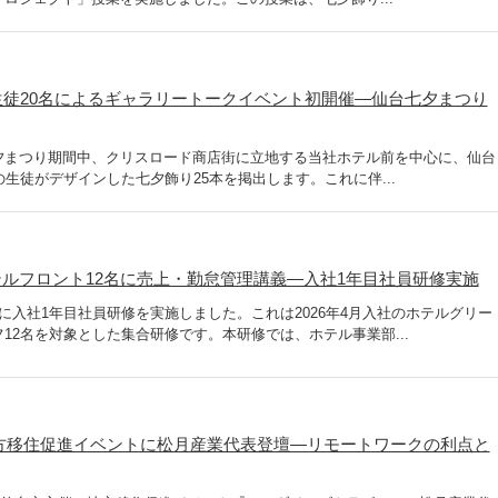
生徒20名によるギャラリートークイベント初開催―仙台七夕まつり
夕まつり期間中、クリスロード商店街に立地する当社ホテル前を中心に、仙台
生徒がデザインした七夕飾り25本を掲出します。これに伴...
ルフロント12名に売上・勤怠管理講義―入社1年目社員研修実施
に入社1年目社員研修を実施しました。これは2026年4月入社のホテルグリー
12名を対象とした集合研修です。本研修では、ホテル事業部...
方移住促進イベントに松月産業代表登壇―リモートワークの利点と