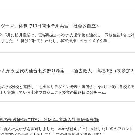
ツーマン体制で10日間ホテル実習―社会的自立へ
2026年6月に松月産業は、宮城県立かがやき支援学校と連携し、同校生徒1名に対
ました。生徒は10日間にわたり、客室清掃・ベッドメイク業...
3チームが次世代の仙台七夕飾り考案 ～過去最大、高校3校（初参加2
内の学校4校と連携し「七夕飾りデザイン発表・選考会」を5月下旬に各校で開
より実施している七夕プロジェクト授業の最終日に各チーム...
間の実践研修に挑戦―2026年度新入社員研修実施
に新入社員研修を実施しました。本研修は4月1日に入社した12名のフロント
企業文化の浸透とホテリエとしての基礎知識習得を目的とし...