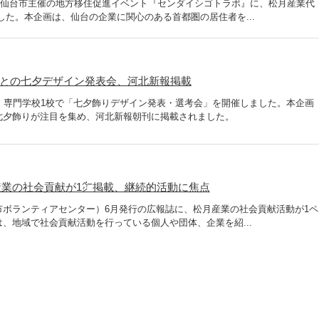
れた仙台市主催の地方移住促進イベント『センダイシゴトラボ』に、松月産業代
した。本企画は、仙台の企業に関心のある首都圏の居住者を...
校との七夕デザイン発表会、河北新報掲載
・専門学校1校で「七夕飾りデザイン発表・選考会」を開催しました。本企画
七夕飾りが注目を集め、河北新報朝刊に掲載されました。
業の社会貢献が1㌻掲載、継続的活動に焦点
市ボランティアセンター）6月発行の広報誌に、松月産業の社会貢献活動が1ペ
、地域で社会貢献活動を行っている個人や団体、企業を紹...