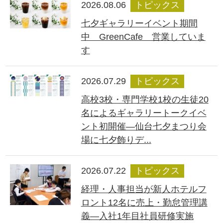
2026.08.06
トピックス
七夕ギャラリーイベント期間
中 GreenCafe 営業していま
す
2026.07.29
トピックス
高校3校・専門学校1校の生徒20
名によるギャラリートークイベ
ント初開催―仙台七夕まつり会
場に七夕飾りデ...
2026.07.22
トピックス
経理・人事担当が新人ホテルフ
ロント12名に売上・勤怠管理講
義―入社1年目社員研修実施