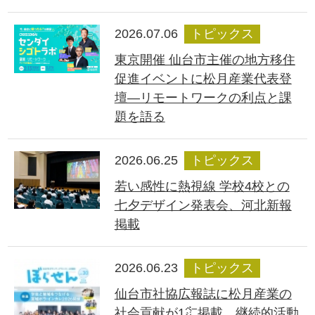
2026.07.06
トピックス
東京開催 仙台市主催の地方移住
促進イベントに松月産業代表登
壇―リモートワークの利点と課
題を語る
2026.06.25
トピックス
若い感性に熱視線 学校4校との
七夕デザイン発表会、河北新報
掲載
2026.06.23
トピックス
仙台市社協広報誌に松月産業の
社会貢献が1㌻掲載、継続的活動