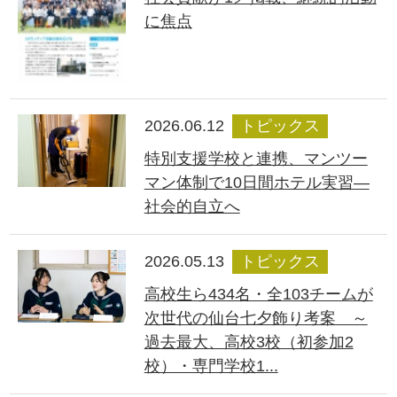
に焦点
2026.06.12
トピックス
特別支援学校と連携、マンツー
マン体制で10日間ホテル実習―
社会的自立へ
2026.05.13
トピックス
高校生ら434名・全103チームが
次世代の仙台七夕飾り考案 ～
過去最大、高校3校（初参加2
校）・専門学校1...