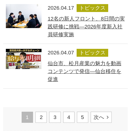
2026.04.17
トピックス
12名の新人フロント、8日間の実
践研修に挑戦―2026年度新入社
員研修実施
2026.04.07
トピックス
仙台市、松月産業の魅力を動画
コンテンツで発信―仙台移住を
促進
1
2
3
4
5
次へ