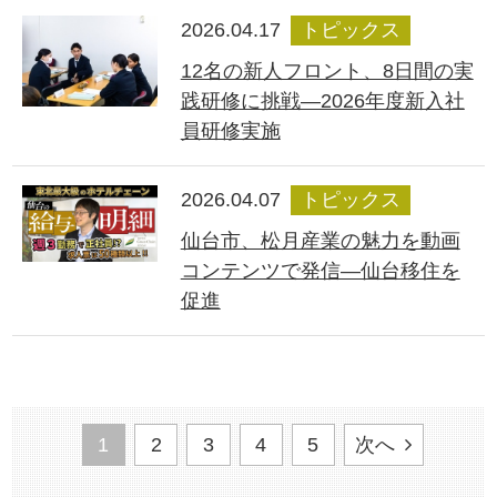
2026.04.17
トピックス
12名の新人フロント、8日間の実
践研修に挑戦―2026年度新入社
員研修実施
2026.04.07
トピックス
仙台市、松月産業の魅力を動画
コンテンツで発信―仙台移住を
促進
1
2
3
4
5
次へ