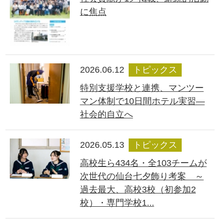
に焦点
2026.06.12
トピックス
特別支援学校と連携、マンツー
マン体制で10日間ホテル実習―
社会的自立へ
2026.05.13
トピックス
高校生ら434名・全103チームが
次世代の仙台七夕飾り考案 ～
過去最大、高校3校（初参加2
校）・専門学校1...