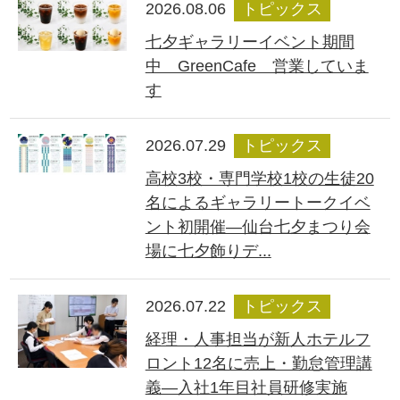
2026.08.06
トピックス
七夕ギャラリーイベント期間
中 GreenCafe 営業していま
す
2026.07.29
トピックス
高校3校・専門学校1校の生徒20
名によるギャラリートークイベ
ント初開催―仙台七夕まつり会
場に七夕飾りデ...
2026.07.22
トピックス
経理・人事担当が新人ホテルフ
ロント12名に売上・勤怠管理講
義―入社1年目社員研修実施