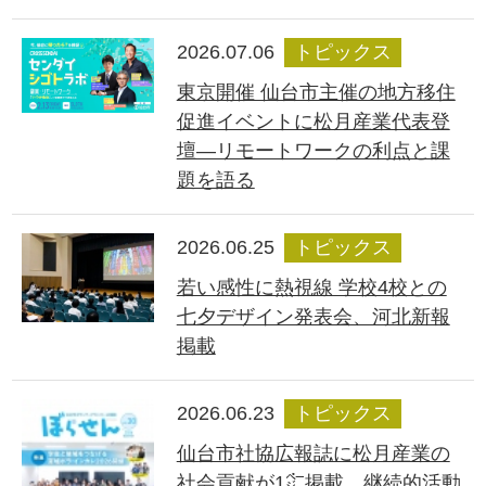
2026.07.06
トピックス
東京開催 仙台市主催の地方移住
促進イベントに松月産業代表登
壇―リモートワークの利点と課
題を語る
2026.06.25
トピックス
若い感性に熱視線 学校4校との
七夕デザイン発表会、河北新報
掲載
2026.06.23
トピックス
仙台市社協広報誌に松月産業の
社会貢献が1㌻掲載、継続的活動