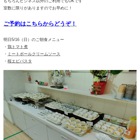
もちろんビジネス以外のご利用でもOKです
室数に限りがありますのでお早めに！
ご予約はこちらからどうぞ！
明日5/16（日）のご朝食メニュー
・
鶏トマト煮
・
ミートボールクリームソース
・
桜エビパスタ