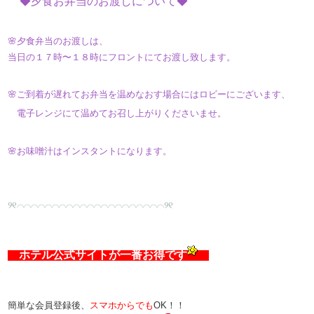
​ ◆夕食お弁当のお渡しについて◆​
🌸夕食弁当のお渡しは、
当日の１７時〜１８時にフロントにてお渡し致します。
🌸ご到着が遅れてお弁当を温めなおす場合にはロビーにございます、
電子レンジにて温めてお召し上がりくださいませ。
🌸お味噌汁はインスタントになります。
୨୧⌒⌒⌒⌒⌒⌒⌒⌒⌒⌒⌒⌒⌒⌒⌒⌒⌒⌒⌒⌒⌒୨୧
​​​ ホテル公式サイトが一番お得です​
簡単な会員登録後、
スマホからでも
OK！！