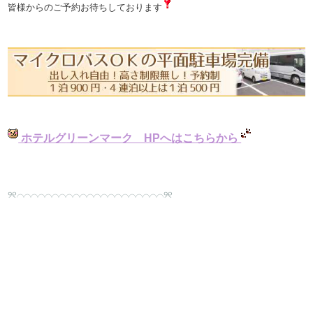
皆様からのご予約お待ちしております
​ ホ​テルグ​​​
リ
ーンマー
ク HPへはこちらから ​
​୨୧⌒⌒⌒⌒⌒⌒⌒⌒⌒⌒⌒⌒⌒⌒⌒⌒⌒⌒⌒⌒⌒୨୧