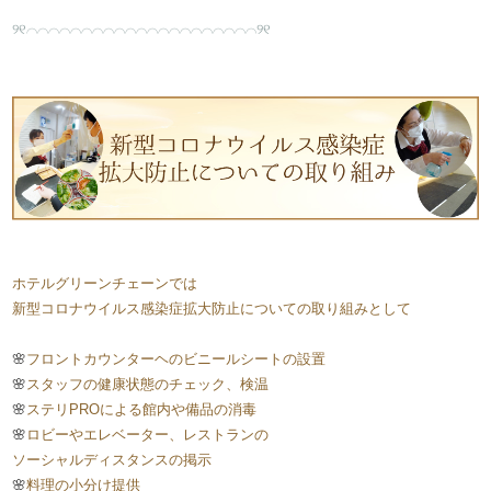
​୨୧⌒⌒⌒⌒⌒⌒⌒⌒⌒⌒⌒⌒⌒⌒⌒⌒⌒⌒⌒⌒⌒୨୧
​ホテルグリーンチェーンでは​
新型コロナウイルス感染症拡大防止についての取り組みとして
🌸
​フロントカウンターヘのビニールシートの設置​
🌸
スタッフの健康状態のチェック、
検温
🌸
​ステリPROによる館内や備品の消毒​
​🌸
ロビーやエレベーター、レストランの
ソーシャルディスタンスの掲示
​​🌸
料理の小分け提供