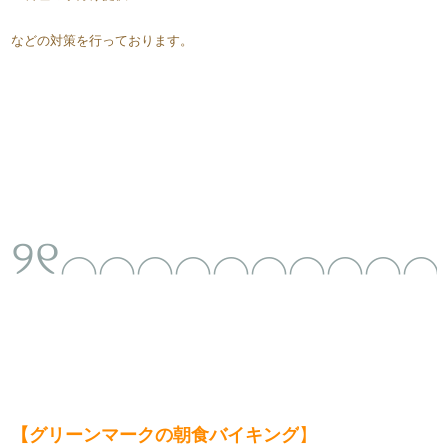
などの対策を行っております。
୨୧⌒⌒⌒⌒⌒⌒⌒⌒⌒⌒
【
グリーンマークの​​​
朝食バイキング​
】