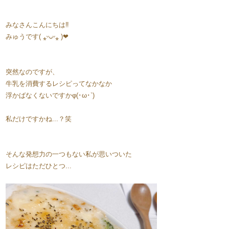
​​みなさんこんにちは‼
みゅうです( ⁎ᵕᴗᵕ⁎ )❤︎
突然なのですが、
牛乳を消費するレシピってなかなか
浮かばなくないですかφ(･ω･`)
私だけですかね...？笑
そんな発想力の一つもない私が思いついた
レシピはただひとつ...