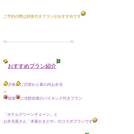
ご予約の際は朝食付きプランがおすすめです
୨୧⌒⌒⌒⌒⌒⌒⌒⌒⌒⌒⌒⌒⌒⌒⌒⌒⌒⌒⌒⌒⌒୨୧
​おすすめプラン紹介
夕食
に日替わり幕の内お弁当
＋
朝食
に当館自慢のバイキング付きプラン
「ホテルグリーンチェーン」と
お弁当屋さん「本家かまどや」のコラボプランです