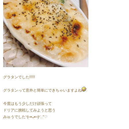
グラタンでした!!!!!
グラタンって意外と簡単にできちゃいますよね
今度はもう少しだけ頑張って
ドリアに挑戦してみようと思う
みゅうでした◝(⑅•ᴗ•⑅)◜..°♡