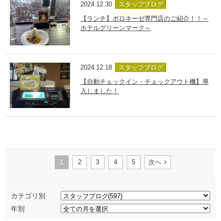
2024.12.30
スタッフブログ
【ランチ】ボロネーゼ専門店のご紹介！！～
ホテルグリーンマーク～
2024.12.18
スタッフブログ
【自動チェックイン・チェックアウト機】導
入しました！
1
2
3
4
5
次へ
カテゴリ別
年別