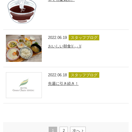
2022.06.19
スタッフブログ
おいしい朝食ꈍ ◡ ꈍ
2022.06.18
スタッフブログ
先週に引き続き！
1
2
次へ