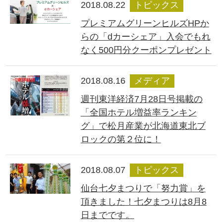
2018.08.22
トピックス
プレミアムグリーンヒルズHPか
らの「dカーシェア」入会でもれ
なく500円分クーポンプレゼント
2018.08.16
メディア
週刊東洋経済7月28日号掲載の
「全国ホテル増益率ランキン
グ」で松月産業が北海道東北ブ
ロックの第２位に！
2018.08.07
トピックス
仙台七夕まつりで「努力賞」を
頂きました！七夕まつりは8月8
日までです。