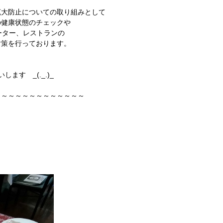
拡大防止についての取り組みとして
の健康状態のチェックや
ーター、レストランの
対策を行っております。
ます _(._.)_
～～～～～～～～～～～～～
。