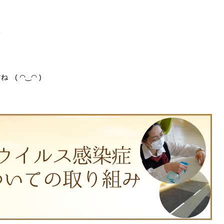
て
( ◠‿◠ )