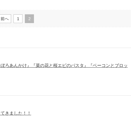
前へ
1
2
ぼろあんかけ』『​菜の花と桜エビのパスタ』『ベーコンとブロッ
ってきました！！