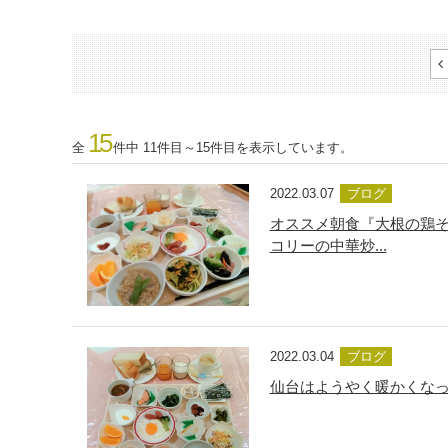
15
全
件中 11件目～15件目を表示しています。
2022.03.07
ブログ
オススメ朝食『大根の鶏そ
コリーの中華炒...
2022.03.04
ブログ
仙台はようやく暖かくな