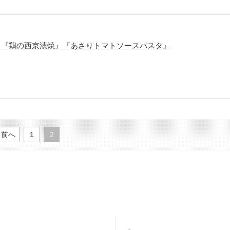
』『鶏の西京漬焼』『あさりトマトソースパスタ』
前へ
1
2