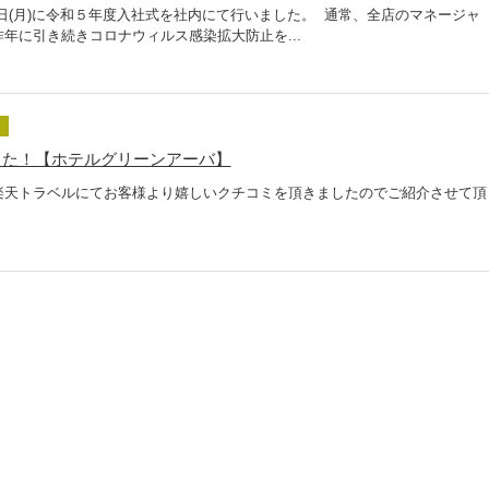
日(月)に令和５年度入社式を社内にて行いました。 通常、全店のマネージャ
年に引き続きコロナウィルス感染拡大防止を...
ミ
した！【ホテルグリーンアーバ】
楽天トラベルにてお客様より嬉しいクチコミを頂きましたのでご紹介させて頂