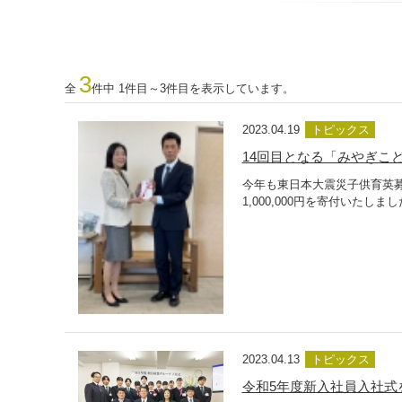
3
全
件中 1件目～3件目を表示しています。
2023.04.19
トピックス
14回目となる「みやぎこど
今年も東日本大震災子供育英
1,000,000円を寄付いたし
2023.04.13
トピックス
令和5年度新入社員入社式