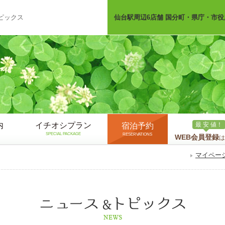
ピックス
仙台駅周辺6店舗 国分町・県庁・市役
内
イチオシプラン
最 安 値！
宿泊予約
SPECIAL PACKAGE
RESERVATIONS
WEB会員登録
は
マイペー